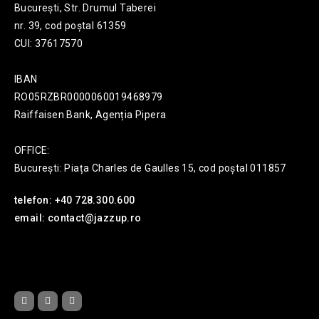
București, Str. Drumul Taberei
nr. 39, cod poștal 61359
CUI: 37617570
IBAN
RO05RZBR0000060019468979
Raiffaisen Bank, Agenția Pipera
OFFICE:
București: Piața Charles de Gaulles 15, cod poștal 011857
telefon: +40 728.300.600
email: contact@jazzup.ro