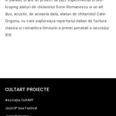
In paralel, el are un proiect de jazz experimental si live-
looping alaturi de chitaristul Sorin Romanescu si un alt
duo, acustic, de aceasta data, alaturi de chitaristul Calin
Grigoriu, cu care exploreaza repertoriul italian de factura
clasica si romantica timourie a primei jumatati a secolului
XIX.
CULTART PROIECTE
Asociația CultART
JazzUP Sea Festival