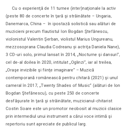
Cu o experienţă de 11 turnee (inter)naţionale la activ
(peste 80 de concerte în ţară şi străinătate – Ungaria,
Danemarca, China – în ipostază solistică sau alături de
muzicieni precum flautistul Ion Bogdan Ştefănescu,
violonistul Valentin Şerban, violistul Marius Ungureanu,
mezzosoprana Claudia Codreanu și actriţa Daniela Nane),
3 CD-uri solo, primul lansat în 2014, „Nocturne şi dansuri”,
cel de-al doilea în 2020, intitulat „Oglinzi”, iar al treilea,
„Oraşe invizibile şi fiinţe imaginare” – Muzică
contemporană românească pentru chitară (2021) şi unul
cameral în 2017, „Twenty Shades of Music” (alături de Ion
Bogdan Ştefănescu), cu peste 250 de concerte
desfăşurate în ţară şi străinătate, muzicianul-chitarist
Costin Soare este un promotor neobosit al muzicii clasice
prin intermediul unui instrument a cărui voce intimă şi
repertoriu sunt apreciate de publicul larg.