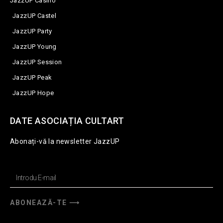
JazzUP Casino
JazzUP Castel
JazzUP Party
JazzUP Young
JazzUP Session
JazzUP Peak
JazzUP Hope
DATE ASOCIAȚIA CULTART
Abonați-vă la newsletter JazzUP
ABONEAZĂ-TE ⟶